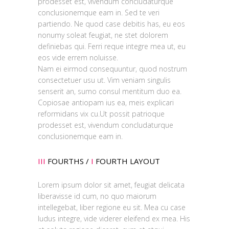
prodesset est, vivendum concludaturque
conclusionemque eam in. Sed te veri
partiendo. Ne quod case debitis has, eu eos
nonumy soleat feugiat, ne stet dolorem
definiebas qui. Ferri reque integre mea ut, eu
eos vide errem noluisse.
Nam ei eirmod consequuntur, quod nostrum
consectetuer usu ut. Vim veniam singulis
senserit an, sumo consul mentitum duo ea.
Copiosae antiopam ius ea, meis explicari
reformidans vix cu.Ut possit patrioque
prodesset est, vivendum concludaturque
conclusionemque eam in.
III
FOURTHS /
I
FOURTH LAYOUT
Lorem ipsum dolor sit amet, feugiat delicata
liberavisse id cum, no quo maiorum
intellegebat, liber regione eu sit. Mea cu case
ludus integre, vide viderer eleifend ex mea. His