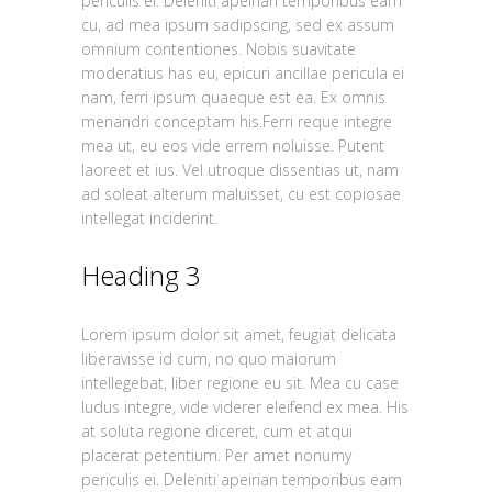
periculis ei. Deleniti apeirian temporibus eam
cu, ad mea ipsum sadipscing, sed ex assum
omnium contentiones. Nobis suavitate
moderatius has eu, epicuri ancillae pericula ei
nam, ferri ipsum quaeque est ea. Ex omnis
menandri conceptam his.Ferri reque integre
mea ut, eu eos vide errem noluisse. Putent
laoreet et ius. Vel utroque dissentias ut, nam
ad soleat alterum maluisset, cu est copiosae
intellegat inciderint.
Heading 3
Lorem ipsum dolor sit amet, feugiat delicata
liberavisse id cum, no quo maiorum
intellegebat, liber regione eu sit. Mea cu case
ludus integre, vide viderer eleifend ex mea. His
at soluta regione diceret, cum et atqui
placerat petentium. Per amet nonumy
periculis ei. Deleniti apeirian temporibus eam