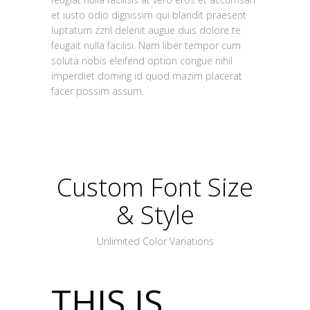
et iusto odio dignissim qui blandit praesent
luptatum zzril delenit augue duis dolore te
feugait nulla facilisi. Nam liber tempor cum
soluta nobis eleifend option congue nihil
imperdiet doming id quod mazim placerat
facer possim assum.
Custom Font Size
& Style
Unlimited Color Variations
THIS IS