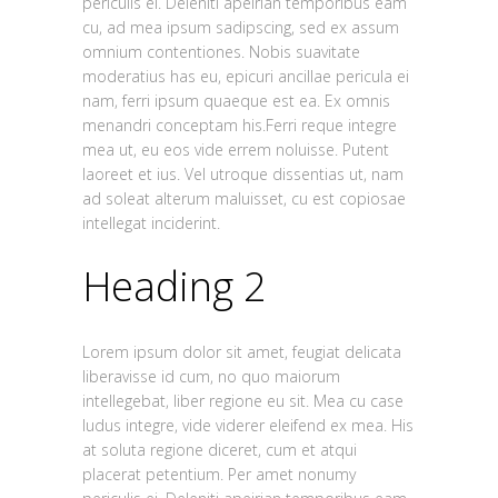
periculis ei. Deleniti apeirian temporibus eam
cu, ad mea ipsum sadipscing, sed ex assum
omnium contentiones. Nobis suavitate
moderatius has eu, epicuri ancillae pericula ei
nam, ferri ipsum quaeque est ea. Ex omnis
menandri conceptam his.Ferri reque integre
mea ut, eu eos vide errem noluisse. Putent
laoreet et ius. Vel utroque dissentias ut, nam
ad soleat alterum maluisset, cu est copiosae
intellegat inciderint.
Heading 2
Lorem ipsum dolor sit amet, feugiat delicata
liberavisse id cum, no quo maiorum
intellegebat, liber regione eu sit. Mea cu case
ludus integre, vide viderer eleifend ex mea. His
at soluta regione diceret, cum et atqui
placerat petentium. Per amet nonumy