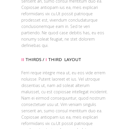
senserit an, sumo consul mentitum duo ea.
Copiosae antiopam ius ea, meis explicari
reformidans vix cu.Ut possit patrioque
prodesset est, vivendum concludaturque
conclusionemque eam in. Sed te veri
partiendo. Ne quod case debitis has, eu eos
nonumy soleat feugiat, ne stet dolorem
definiebas qui.
II
THIRDS /
I
THIRD LAYOUT
Ferri reque integre mea ut, eu eos vide errem
noluisse. Putent laoreet et ius. Vel utroque
dissentias ut, nam ad soleat alterum
maluisset, cu est copiosae intellegat inciderint.
Nam ei eirmod consequuntur, quod nostrum
consectetuer usu ut. Vim veniam singulis
senserit an, sumo consul mentitum duo ea.
Copiosae antiopam ius ea, meis explicari
reformidans vix cu.Ut possit patrioque