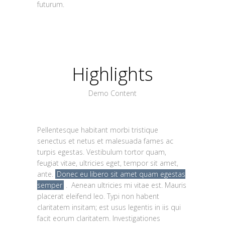
futurum.
Highlights
Demo Content
Pellentesque habitant morbi tristique
senectus et netus et malesuada fames ac
turpis egestas. Vestibulum tortor quam,
feugiat vitae, ultricies eget, tempor sit amet,
ante.
Donec eu libero sit amet quam egestas
semper
. Aenean ultricies mi vitae est. Mauris
placerat eleifend leo. Typi non habent
claritatem insitam; est usus legentis in iis qui
facit eorum claritatem. Investigationes