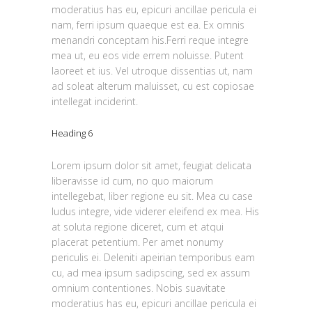
moderatius has eu, epicuri ancillae pericula ei
nam, ferri ipsum quaeque est ea. Ex omnis
menandri conceptam his.Ferri reque integre
mea ut, eu eos vide errem noluisse. Putent
laoreet et ius. Vel utroque dissentias ut, nam
ad soleat alterum maluisset, cu est copiosae
intellegat inciderint.
Heading 6
Lorem ipsum dolor sit amet, feugiat delicata
liberavisse id cum, no quo maiorum
intellegebat, liber regione eu sit. Mea cu case
ludus integre, vide viderer eleifend ex mea. His
at soluta regione diceret, cum et atqui
placerat petentium. Per amet nonumy
periculis ei. Deleniti apeirian temporibus eam
cu, ad mea ipsum sadipscing, sed ex assum
omnium contentiones. Nobis suavitate
moderatius has eu, epicuri ancillae pericula ei