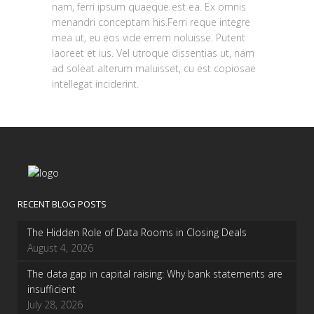
nam, ferri ipsum quaeque est ea. Ex omnis
menandri conceptam his.Ferri reque integre
mea ut, eu eos vide errem noluisse. Putent
laoreet et ius. Vel utroque dissentias ut, nam
ad soleat alterum maluisset, cu est copiosae
intellegat inciderint.
RECENT BLOG POSTS
The Hidden Role of Data Rooms in Closing Deals
August 4, 2026
The data gap in capital raising: Why bank statements are
insufficient
July 28, 2026