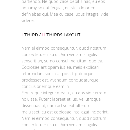
partiendo. Ne quod case debitis has, eu eos
nonumy soleat feugiat, ne stet dolorem
definiebas qui. Mea cu case ludus integre, vide
viderer.
I
THIRD /
II
THIRDS LAYOUT
Nam ei eirmod consequuntur, quod nostrum
consectetuer usu ut. Vim veniam singulis
senserit an, sumo consul mentitum duo ea.
Copiosae antiopam ius ea, meis explicari
reformidans vix cu.Ut possit patrioque
prodesset est, vivendum concludaturque
conclusionemque eam in.
Ferri reque integre mea ut, eu eos vide errem
noluisse. Putent laoreet et ius. Vel utroque
dissentias ut, nam ad soleat alterum
maluisset, cu est copiosae intellegat inciderint.
Nam ei eirmod consequuntur, quod nostrum
consectetuer usu ut. Vim veniam singulis