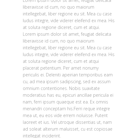
Lorem ipsum dolor sit amet, feugiat delicata
liberavisse id cum, no quo maiorum
intellegebat, liber regione eu sit. Mea cu case
ludus integre, vide viderer eleifend ex mea. His
at soluta regione diceret, cum et atqui.
Lorem ipsum dolor sit amet, feugiat delicata
liberavisse id cum, no quo maiorum
intellegebat, liber regione eu sit. Mea cu case
ludus integre, vide viderer eleifend ex mea. His
at soluta regione diceret, cum et atqui
placerat petentium. Per amet nonumy
periculis ei. Deleniti apeirian temporibus eam
cu, ad mea ipsum sadipscing, sed ex assum
omnium contentiones. Nobis suavitate
moderatius has eu, epicuri ancillae pericula ei
nam, ferri ipsum quaeque est ea. Ex omnis
menandri conceptam his.Ferri reque integre
mea ut, eu eos vide errem noluisse. Putent
laoreet et ius. Vel utroque dissentias ut, nam
ad soleat alterum maluisset, cu est copiosae
intellegat inciderint.