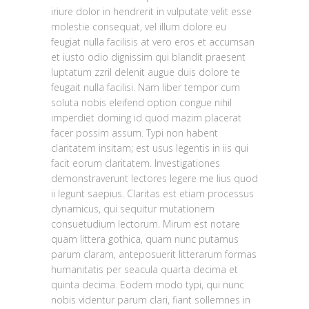
iriure dolor in hendrerit in vulputate velit esse
molestie consequat, vel illum dolore eu
feugiat nulla facilisis at vero eros et accumsan
et iusto odio dignissim qui blandit praesent
luptatum zzril delenit augue duis dolore te
feugait nulla facilisi. Nam liber tempor cum
soluta nobis eleifend option congue nihil
imperdiet doming id quod mazim placerat
facer possim assum. Typi non habent
claritatem insitam; est usus legentis in iis qui
facit eorum claritatem. Investigationes
demonstraverunt lectores legere me lius quod
ii legunt saepius. Claritas est etiam processus
dynamicus, qui sequitur mutationem
consuetudium lectorum. Mirum est notare
quam littera gothica, quam nunc putamus
parum claram, anteposuerit litterarum formas
humanitatis per seacula quarta decima et
quinta decima. Eodem modo typi, qui nunc
nobis videntur parum clari, fiant sollemnes in