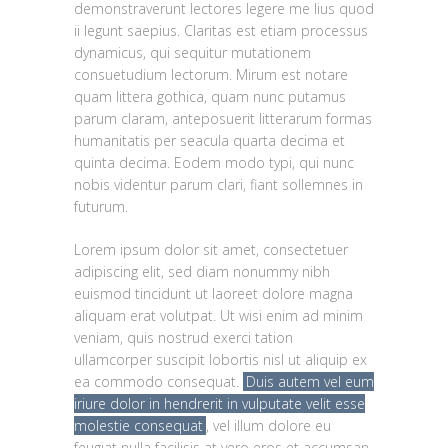
demonstraverunt lectores legere me lius quod
ii legunt saepius. Claritas est etiam processus
dynamicus, qui sequitur mutationem
consuetudium lectorum. Mirum est notare
quam littera gothica, quam nunc putamus
parum claram, anteposuerit litterarum formas
humanitatis per seacula quarta decima et
quinta decima. Eodem modo typi, qui nunc
nobis videntur parum clari, fiant sollemnes in
futurum.
Lorem ipsum dolor sit amet, consectetuer
adipiscing elit, sed diam nonummy nibh
euismod tincidunt ut laoreet dolore magna
aliquam erat volutpat. Ut wisi enim ad minim
veniam, quis nostrud exerci tation
ullamcorper suscipit lobortis nisl ut aliquip ex
ea commodo consequat.
Duis autem vel eum
iriure dolor in hendrerit in vulputate velit esse
molestie consequat
, vel illum dolore eu
feugiat nulla facilisis at vero eros et accumsan