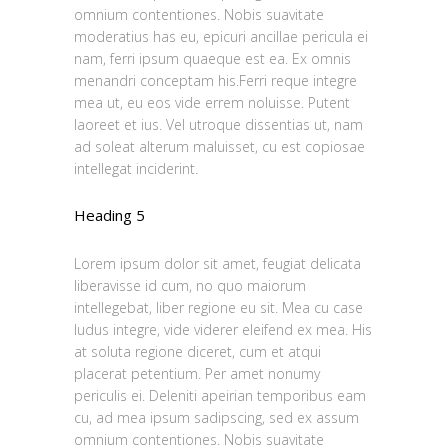
omnium contentiones. Nobis suavitate
moderatius has eu, epicuri ancillae pericula ei
nam, ferri ipsum quaeque est ea. Ex omnis
menandri conceptam his.Ferri reque integre
mea ut, eu eos vide errem noluisse. Putent
laoreet et ius. Vel utroque dissentias ut, nam
ad soleat alterum maluisset, cu est copiosae
intellegat inciderint.
Heading 5
Lorem ipsum dolor sit amet, feugiat delicata
liberavisse id cum, no quo maiorum
intellegebat, liber regione eu sit. Mea cu case
ludus integre, vide viderer eleifend ex mea. His
at soluta regione diceret, cum et atqui
placerat petentium. Per amet nonumy
periculis ei. Deleniti apeirian temporibus eam
cu, ad mea ipsum sadipscing, sed ex assum
omnium contentiones. Nobis suavitate