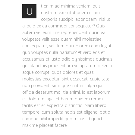
t enim ad minima veniam, quis
U
nostrum exercitationem ullam
corporis suscipit laboriosam, nisi ut
aliquid ex ea commodi consequatur? Quis
autem vel eum iure reprehenderit qui in ea
voluptate velit esse quam nihil molestiae
consequatur, vel illum qui dolorem eum fugiat
quo voluptas nulla pariatur? At vero eos et
accusamus et iusto odio dignissimos ducimus
qui blanditiis praesentium voluptatum deleniti
atque corrupti quos dolores et quas
molestias excepturi sint occaecati cupiditate
non provident, similique sunt in culpa qui
officia deserunt mollitia animi, id est laborum
et dolorum fuga. Et harum quidem rerum
facilis est et expedita distinctio. Nam libero
tempore, cum soluta nobis est eligendi optio
cumque nihil impedit quo minus id quod
maxime placeat facere