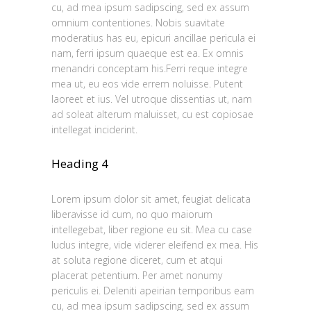
cu, ad mea ipsum sadipscing, sed ex assum
omnium contentiones. Nobis suavitate
moderatius has eu, epicuri ancillae pericula ei
nam, ferri ipsum quaeque est ea. Ex omnis
menandri conceptam his.Ferri reque integre
mea ut, eu eos vide errem noluisse. Putent
laoreet et ius. Vel utroque dissentias ut, nam
ad soleat alterum maluisset, cu est copiosae
intellegat inciderint.
Heading 4
Lorem ipsum dolor sit amet, feugiat delicata
liberavisse id cum, no quo maiorum
intellegebat, liber regione eu sit. Mea cu case
ludus integre, vide viderer eleifend ex mea. His
at soluta regione diceret, cum et atqui
placerat petentium. Per amet nonumy
periculis ei. Deleniti apeirian temporibus eam
cu, ad mea ipsum sadipscing, sed ex assum