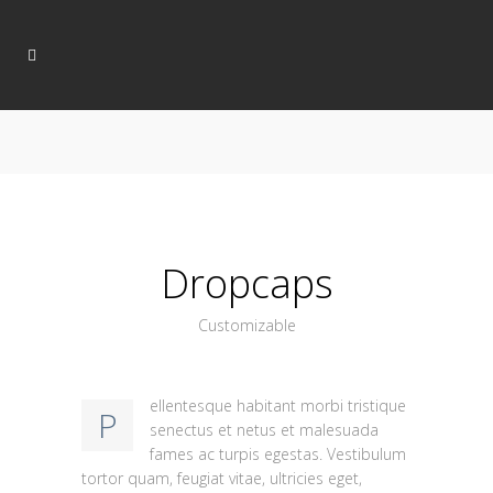
Dropcaps
Customizable
ellentesque habitant morbi tristique
P
senectus et netus et malesuada
fames ac turpis egestas. Vestibulum
tortor quam, feugiat vitae, ultricies eget,