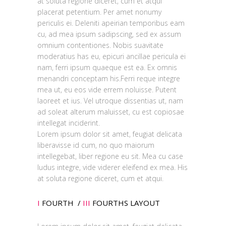
at soluta regione diceret, cum et atqui
placerat petentium. Per amet nonumy
periculis ei. Deleniti apeirian temporibus eam
cu, ad mea ipsum sadipscing, sed ex assum
omnium contentiones. Nobis suavitate
moderatius has eu, epicuri ancillae pericula ei
nam, ferri ipsum quaeque est ea. Ex omnis
menandri conceptam his.Ferri reque integre
mea ut, eu eos vide errem noluisse. Putent
laoreet et ius. Vel utroque dissentias ut, nam
ad soleat alterum maluisset, cu est copiosae
intellegat inciderint.
Lorem ipsum dolor sit amet, feugiat delicata
liberavisse id cum, no quo maiorum
intellegebat, liber regione eu sit. Mea cu case
ludus integre, vide viderer eleifend ex mea. His
at soluta regione diceret, cum et atqui.
I
FOURTH /
III
FOURTHS LAYOUT